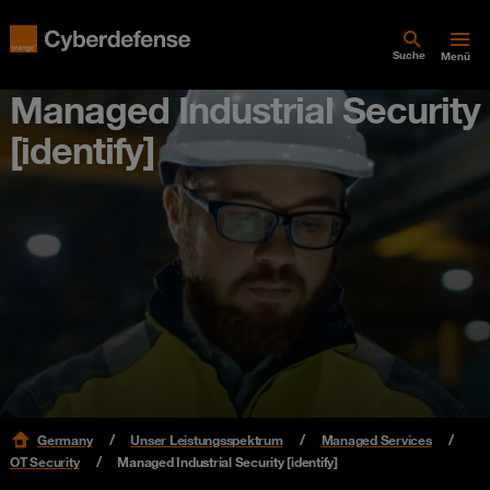
Suche
Menü
Managed Industrial Security
[identify]
Germany
Unser Leistungsspektrum
Managed Services
OT Security
Managed Industrial Security [identify]