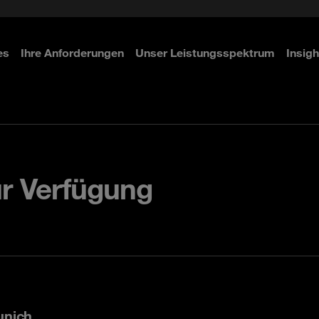
 & Access Management
ity
n
es
Ihre Anforderungen
Unser Leistungsspektrum
Insigh
ahren
ahren
ahren
ur Verfügung
unich