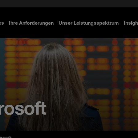
 & Access Management
ity
n
es
Ihre Anforderungen
Unser Leistungsspektrum
Insigh
ahren
ahren
ahren
rosoft
crosoft