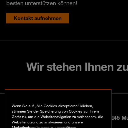
besten unterstützen können!
Kontakt aufnehmen
Wir stehen Ihnen z
Kontakt
Wenn Sie auf „Alle Cookies akzeptieren“ klicken,
stimmen Sie der Speicherung von Cookies auf Ihrem
Paul-Gerhardt-Allee 24, 81245 M
Gerät zu, um die Websitenavigation zu verbessern, die
Websitenutzung zu analysieren und unsere
Marketingbemühungen zu unterstützen.