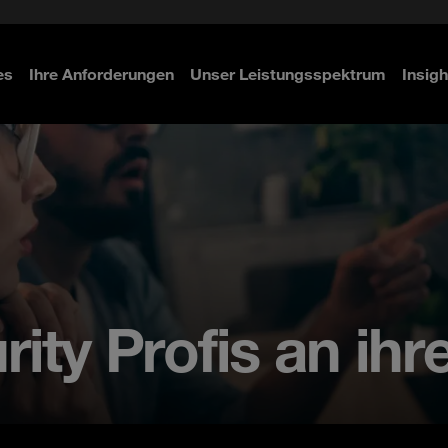
 & Access Management
ity
n
es
Ihre Anforderungen
Unser Leistungsspektrum
Insigh
ahren
ahren
ahren
ity Profis an ihre