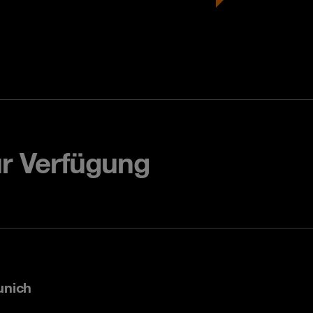
ur Verfügung
unich