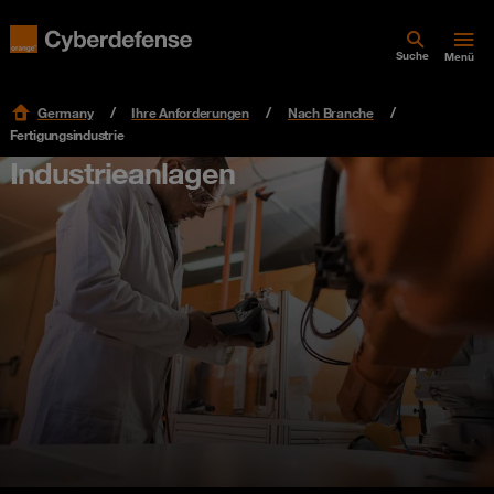
Suche
Menü
Germany
Ihre Anforderungen
Nach Branche
Fertigungsindustrie
Industrieanlagen