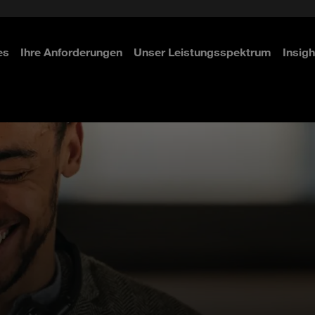
 & Access Management
ity
n
es
Ihre Anforderungen
Unser Leistungsspektrum
Insigh
ahren
ahren
ahren