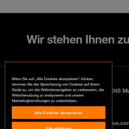
Wir stehen Ihnen z
Kontakt
Wenn Sie auf „Alle Cookies akzeptieren“ klicken,
stimmen Sie der Speicherung von Cookies auf Ihrem
Paul-Gerhardt-Allee 24, 81245 M
Gerät zu, um die Websitenavigation zu verbessern, die
Websitenutzung zu analysieren und unsere
Marketingbemühungen zu unterstützen.
+49 89 2000 148 00
Alle Cookies akzeptieren
info@de.orangecyberdefense.co
Alle ablehnen