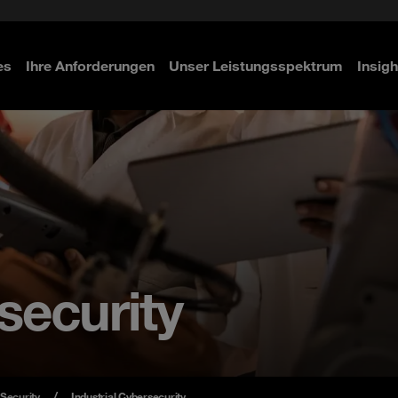
 & Access Management
ity
n
es
Ihre Anforderungen
Unser Leistungsspektrum
Insigh
ahren
ahren
ahren
security
Security
Industrial Cybersecurity