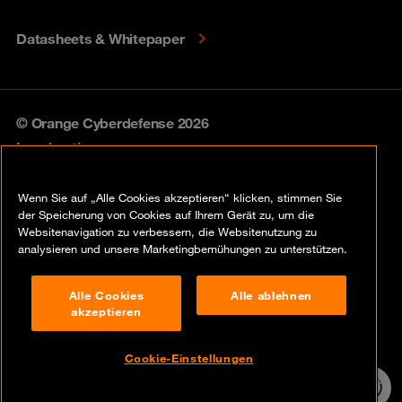
Datasheets & Whitepaper
© Orange Cyberdefense 2026
Legal notice
Privacy policy
Wenn Sie auf „Alle Cookies akzeptieren“ klicken, stimmen Sie
der Speicherung von Cookies auf Ihrem Gerät zu, um die
Vulnerability policy
Websitenavigation zu verbessern, die Websitenutzung zu
analysieren und unsere Marketingbemühungen zu unterstützen.
Cookie policy
Alle Cookies
Alle ablehnen
Compliance
akzeptieren
Disclaimer
Cookie-Einstellungen
Contact
24/7 Incident
Hotline