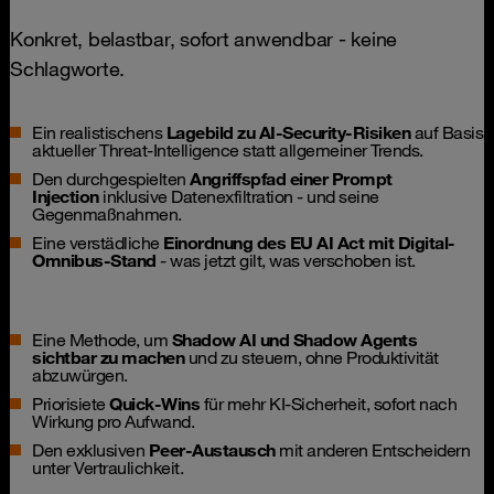
Konkret, belastbar, sofort anwendbar - keine
Schlagworte.
Ein realistischens
Lagebild zu AI-Security-Risiken
auf Basis
aktueller Threat-Intelligence statt allgemeiner Trends.
Den durchgespielten
Angriffspfad einer Prompt
Injection
inklusive Datenexfiltration - und seine
Gegenmaßnahmen.
Eine verstädliche
Einordnung des EU AI Act mit Digital-
Omnibus-Stand
- was jetzt gilt, was verschoben ist.
Eine Methode, um
Shadow AI und Shadow Agents
sichtbar zu machen
und zu steuern, ohne Produktivität
abzuwürgen.
Priorisiete
Quick-Wins
für mehr KI-Sicherheit, sofort nach
Wirkung pro Aufwand.
Den exklusiven
Peer-Austausch
mit anderen Entscheidern
unter Vertraulichkeit.