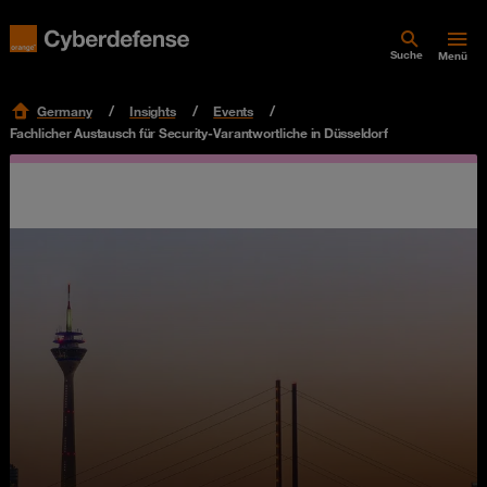
Suche
Menü
Germany
Insights
Events
Fachlicher Austausch für Security-Varantwortliche in Düsseldorf