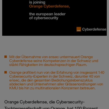
Mit der Übernahme von ensec untermauert Orange
Cyberdefense seine Kompetenzen in der Schweiz und
stärkt Fähigkeiten im deutschsprachigen Raum.
Orange profitiert nun von der Erfahrung von insgesamt 140
Cybersecurity-Experten in der Schweiz, darunter 40 von
ensec, die den gesamten Bedrohungslebenszyklus
abdecken und Unternehmen aller Grössenordnungen von
KMU bis hin zu multinationalen Konzernen betreuen.
Orange Cyberdefense, die Cybersecurity-
Tochtergesellschaft von Orange, hat 100 Prozent