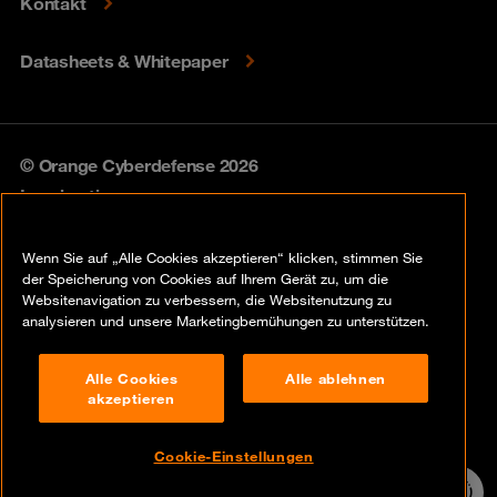
Kontakt
Datasheets & Whitepaper
© Orange Cyberdefense 2026
Legal notice
Privacy policy
Wenn Sie auf „Alle Cookies akzeptieren“ klicken, stimmen Sie
der Speicherung von Cookies auf Ihrem Gerät zu, um die
Vulnerability policy
Websitenavigation zu verbessern, die Websitenutzung zu
analysieren und unsere Marketingbemühungen zu unterstützen.
Cookie policy
Alle Cookies
Alle ablehnen
Compliance
akzeptieren
Disclaimer
Cookie-Einstellungen
Contact
24/7 Incident