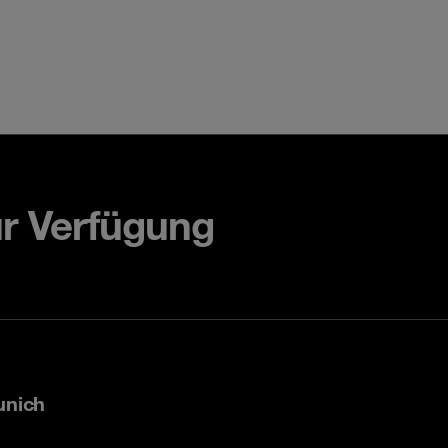
ur Verfügung
unich