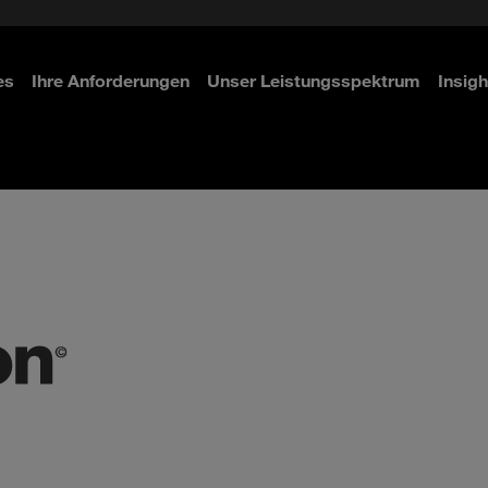
 & Access Management
ity
n
es
Ihre Anforderungen
Unser Leistungsspektrum
Insigh
ahren
ahren
ahren