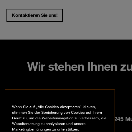
Kontaktieren Sie uns!
Wir stehen Ihnen z
Kontakt
Wenn Sie auf „Alle Cookies akzeptieren“ klicken,
stimmen Sie der Speicherung von Cookies auf Ihrem
Paul-Gerhardt-Allee 24, 81245 M
Gerät zu, um die Websitenavigation zu verbessern, die
Websitenutzung zu analysieren und unsere
Marketingbemühungen zu unterstützen.