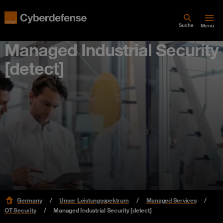
Suche
Menü
Managed Industrial Security
[detect]
Germany
Unser Leistungsspektrum
Managed Services
OT Security
Managed Industrial Security [detect]