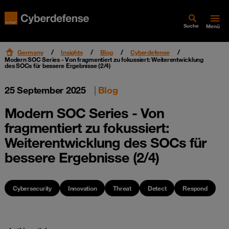
Suche
Menü
Germany
Insights
Blog
Cyberdefense
Modern SOC Series - Von fragmentiert zu fokussiert: Weiterentwicklung
des SOCs für bessere Ergebnisse (2/4)
25 September 2025
|
Blog
Modern SOC Series - Von
fragmentiert zu fokussiert:
Weiterentwicklung des SOCs für
bessere Ergebnisse (2/4)
Cybersecurity
Innovation
Threat
Detect
Respond