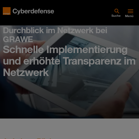
Suche
Menü
Durchblick im Netzwerk bei
GRAWE
Schnelle Implementierung
und erhöhte Transparenz im
Netzwerk