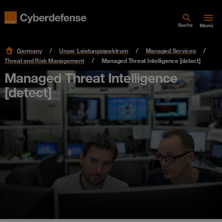
Suche
Menü
Germany
Unser Leistungsspektrum
Managed Services
Threat and Risk Management
Managed Threat Intelligence [detect]
Managed Threat Intelligence
[detect]