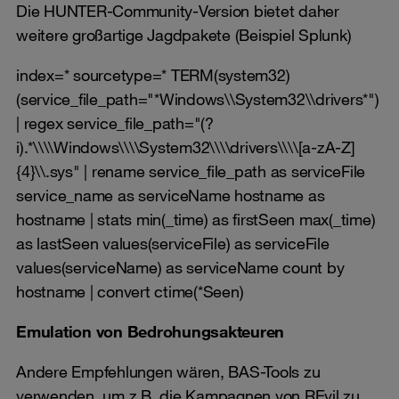
Die HUNTER-Community-Version bietet daher
weitere großartige Jagdpakete (Beispiel Splunk)
index=* sourcetype=* TERM(system32)
(service_file_path="*Windows\\System32\\drivers*")
| regex service_file_path="(?
i).*\\\\Windows\\\\System32\\\\drivers\\\\[a-zA-Z]
{4}\\.sys" | rename service_file_path as serviceFile
service_name as serviceName hostname as
hostname | stats min(_time) as firstSeen max(_time)
as lastSeen values(serviceFile) as serviceFile
values(serviceName) as serviceName count by
hostname | convert ctime(*Seen)
Emulation von Bedrohungsakteuren
Andere Empfehlungen wären, BAS-Tools zu
verwenden, um z.B. die
Kampagnen von REvil
zu