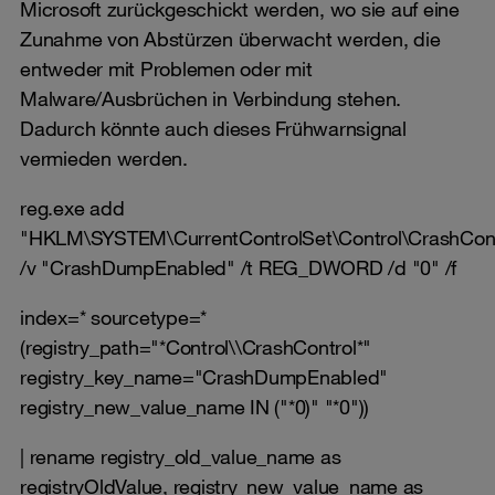
Microsoft zurückgeschickt werden, wo sie auf eine
Zunahme von Abstürzen überwacht werden, die
entweder mit Problemen oder mit
Malware/Ausbrüchen in Verbindung stehen.
Dadurch könnte auch dieses Frühwarnsignal
vermieden werden.
reg.exe add
"HKLM\SYSTEM\CurrentControlSet\Control\CrashCont
/v "CrashDumpEnabled" /t REG_DWORD /d "0" /f
index=* sourcetype=*
(registry_path="*Control\\CrashControl*"
registry_key_name="CrashDumpEnabled"
registry_new_value_name IN ("*0)" "*0"))
| rename registry_old_value_name as
registryOldValue, registry_new_value_name as