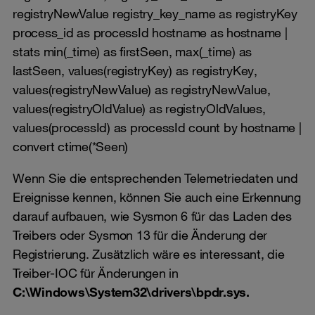
registryNewValue registry_key_name as registryKey
process_id as processId hostname as hostname |
stats min(_time) as firstSeen, max(_time) as
lastSeen, values(registryKey) as registryKey,
values(registryNewValue) as registryNewValue,
values(registryOldValue) as registryOldValues,
values(processId) as processId count by hostname |
convert ctime(*Seen)
Wenn Sie die entsprechenden Telemetriedaten und
Ereignisse kennen, können Sie auch eine Erkennung
darauf aufbauen, wie Sysmon 6 für das Laden des
Treibers oder Sysmon 13 für die Änderung der
Registrierung. Zusätzlich wäre es interessant, die
Treiber-IOC für Änderungen in
C:\Windows\System32\drivers\bpdr.sys.