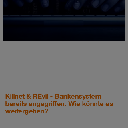
Killnet & REvil - Bankensystem
bereits angegriffen. Wie könnte es
weitergehen?