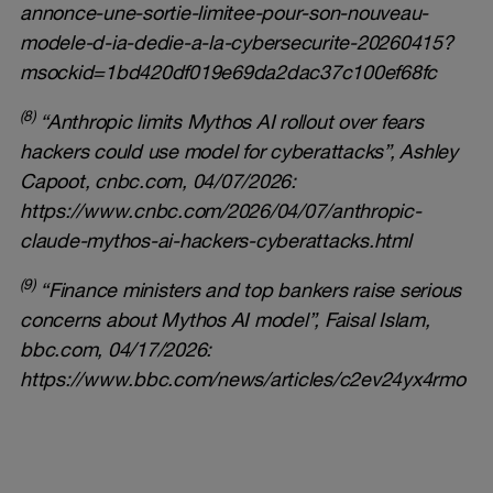
annonce-une-sortie-limitee-pour-son-nouveau-
modele-d-ia-dedie-a-la-cybersecurite-20260415?
msockid=1bd420df019e69da2dac37c100ef68fc
(8)
“Anthropic limits Mythos AI rollout over fears
hackers could use model for cyberattacks”, Ashley
Capoot, cnbc.com, 04/07/2026:
https://www.cnbc.com/2026/04/07/anthropic-
claude-mythos-ai-hackers-cyberattacks.html
(9)
“Finance ministers and top bankers raise serious
concerns about Mythos AI model”, Faisal Islam,
bbc.com, 04/17/2026:
https://www.bbc.com/news/articles/c2ev24yx4rmo