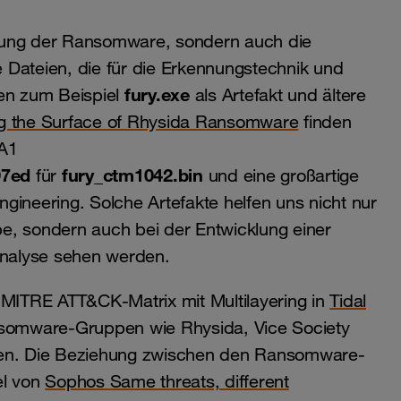
hrung der Ransomware, sondern auch die
 Dateien, die für die Erkennungstechnik und
fury.exe
hen zum Beispiel
als Artefakt und ältere
g the Surface of Rhysida Ransomware
finden
HA1
97ed
fury_ctm1042.bin
für
und eine großartige
gineering. Solche Artefakte helfen uns nicht nur
e, sondern auch bei der Entwicklung einer
 Analyse sehen werden.
e MITRE ATT&CK-Matrix mit Multilayering in
Tidal
ansomware-Gruppen wie Rhysida, Vice Society
nden. Die Beziehung zwischen den Ransomware-
el von
Sophos Same threats, different