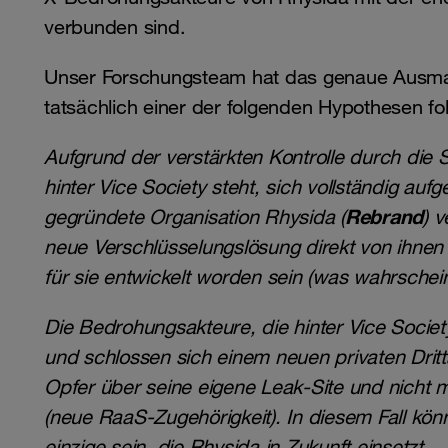
verbunden sind.
Unser Forschungsteam hat das genaue Ausmaß
tatsächlich einer der folgenden Hypothesen fo
Aufgrund der verstärkten Kontrolle durch die 
hinter Vice Society steht, sich vollständig au
Rebrand
gegründete Organisation Rhysida (
) v
neue Verschlüsselungslösung direkt von ihnen 
für sie entwickelt worden sein (was wahrscheinl
Die Bedrohungsakteure, die hinter Vice Socie
und schlossen sich einem neuen privaten Drit
Opfer über seine eigene Leak-Site und nicht m
(neue RaaS-Zugehörigkeit). In diesem Fall kön
einzige sein, die Rhysida in Zukunft einsetzt.