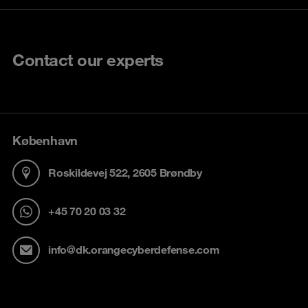
Contact our experts
København
Roskildevej 522, 2605 Brøndby
+45 70 20 03 32
info@dk.orangecyberdefense.com