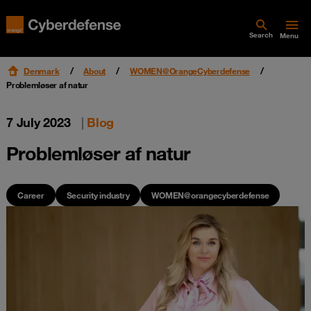
Search
Menu
Denmark
About
WOMEN@OrangeCyberdefense
Problemløser af natur
7 July 2023
|
Blog
Problemløser af natur
Career
Security industry
WOMEN@orangecyberdefense