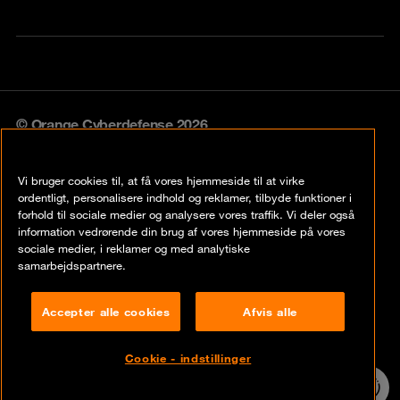
© Orange Cyberdefense 2026
Legal notice
Vi bruger cookies til, at få vores hjemmeside til at virke
Privacy policy
ordentligt, personalisere indhold og reklamer, tilbyde funktioner i
forhold til sociale medier og analysere vores traffik. Vi deler også
Vulnerability policy
information vedrørende din brug af vores hjemmeside på vores
sociale medier, i reklamer og med analytiske
Cookie policy
samarbejdspartnere.
Compliance
Accepter alle cookies
Afvis alle
Disclaimer
Cookie - indstillinger
Contact
24/7 incident
hotline