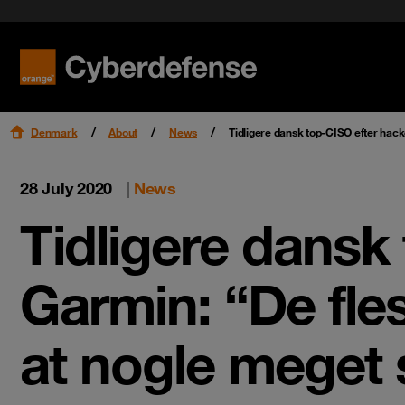
Benefit f
Cloud Se
Orange Cyberdefense CERT
Research & Intelligence
Get star
Endpoint
WOMEN@OrangeCyberdefense
Read mo
Read mo
Read mo
Read mo
Partners
Denmark
About
News
Tidligere dansk top-CISO efter hack
28 July 2020
|
News
Tidligere dansk
Garmin: “De fle
at nogle meget s