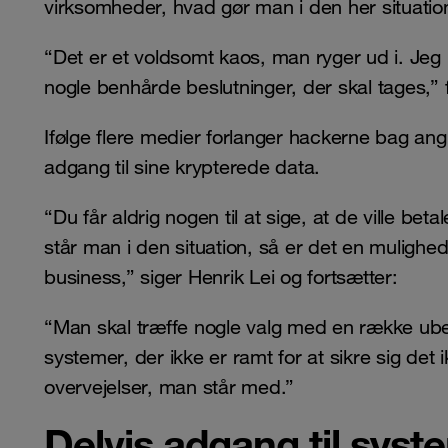
virksomheder, hvad gør man i den her situatio
“Det er et voldsomt kaos, man ryger ud i. Jeg h
nogle benhårde beslutninger, der skal tages,” f
Ifølge flere medier forlanger hackerne bag angre
adgang til sine krypterede data.
“Du får aldrig nogen til at sige, at de ville bet
står man i den situation, så er det en mulig
business,” siger Henrik Lei og fortsætter:
“Man skal træffe nogle valg med en række ube
systemer, der ikke er ramt for at sikre sig de
overvejelser, man står med.”
Delvis adgang til syst