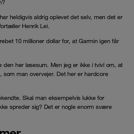
n?
ar heldigvis aldrig oplevet det selv, men det er
ortæller Henrik Lei.
bet 10 millioner dollar for, at Garmin igen får
ale den her løsesum. Men jeg er ikke i tvivl om, at
hed, som man overvejer. Det her er hardcore
kendte. Skal man eksempelvis lukke for
t ikke spreder sig? Det er nogle enorm svære
emer