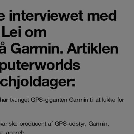
e interviewet med
 Lei om
 Garmin. Artiklen
mputerworlds
Schjoldager:
har tvunget GPS-giganten Garmin til at lukke for
rikanske producent af GPS-udstyr, Garmin,
re-angreb.