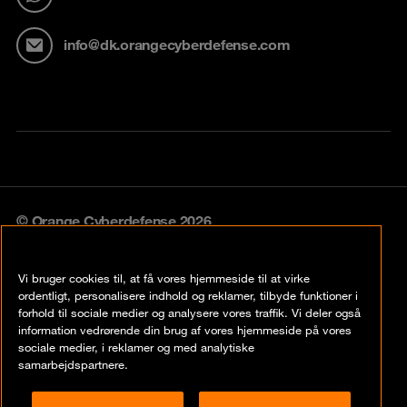
info@dk.orangecyberdefense.com
© Orange Cyberdefense 2026
Legal notice
Vi bruger cookies til, at få vores hjemmeside til at virke
Privacy policy
ordentligt, personalisere indhold og reklamer, tilbyde funktioner i
forhold til sociale medier og analysere vores traffik. Vi deler også
Vulnerability policy
information vedrørende din brug af vores hjemmeside på vores
sociale medier, i reklamer og med analytiske
Cookie policy
samarbejdspartnere.
Compliance