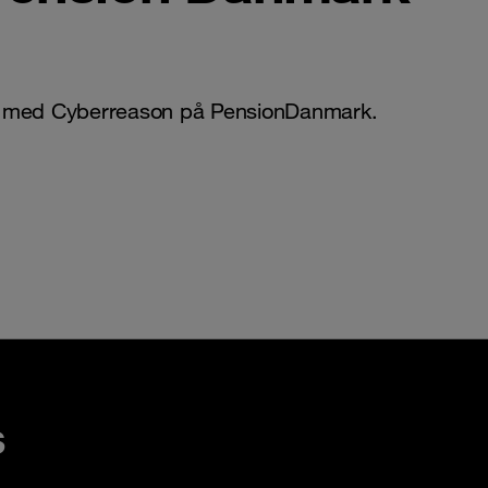
de med Cyberreason på PensionDanmark.
s