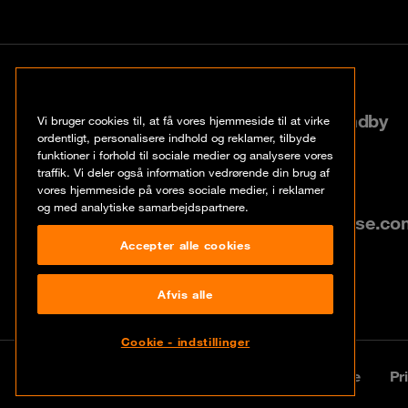
København
Roskildevej 522, 2605 Brøndby
Vi bruger cookies til, at få vores hjemmeside til at virke
ordentligt, personalisere indhold og reklamer, tilbyde
funktioner i forhold til sociale medier og analysere vores
+45 70 20 03 32
traffik. Vi deler også information vedrørende din brug af
vores hjemmeside på vores sociale medier, i reklamer
og med analytiske samarbejdspartnere.
info@dk.orangecyberdefense.co
Accepter alle cookies
Afvis alle
Cookie - indstillinger
© Orange Cyberdefense 2026
Legal notice
Pr