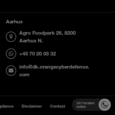
Aarhus
Agro Foodpark 26, 8200
Aarhus N.
+45 70 20 03 32
info@dk.orangecyberdefense.
com
24/7 incident
liance
Disclaimer
Contact
hotline