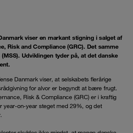
nmark viser en markant stigning i salget af
ance, Risk and Compliance (GRC). Det samme
 (MSS). Udviklingen tyder på, at det danske
ent.
nse Danmark viser, at selskabets flerårige
ådgivning for alvor er begyndt at bære frugt.
rnance, Risk & Compliance (GRC) er i kraftig
ser year-on-year steget med 29%, og det
.
lenter skyldes ikke mindst, at mange danske