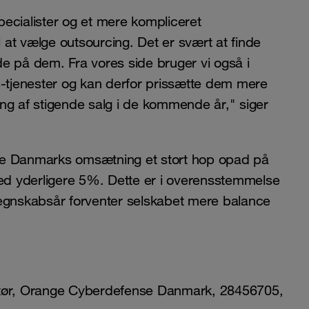
ecialister og et mere kompliceret
l at vælge outsourcing. Det er svært at finde
e på dem. Fra vores side bruger vi også i
S-tjenester og kan derfor prissætte dem mere
ning af stigende salg i de kommende år," siger
ce Danmarks omsætning et stort hop opad på
d yderligere 5%. Dette er i overensstemmelse
regnskabsår forventer selskabet mere balance
ktør, Orange Cyberdefense Danmark, 28456705,