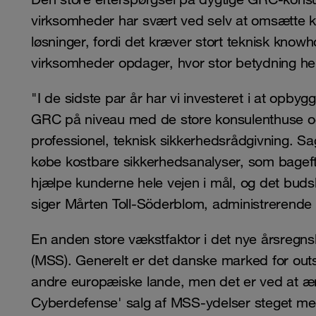
virksomheder har svært ved selv at omsætte k
løsninger, fordi det kræver stort teknisk knowho
virksomheder opdager, hvor stor betydning he
"I de sidste par år har vi investeret i at opb
GRC på niveau med de store konsulenthuse og
professionel, teknisk sikkerhedsrådgivning. Sa
købe kostbare sikkerhedsanalyser, som bagefter
hjælpe kunderne hele vejen i mål, og det budsk
siger Mårten Toll-Söderblom, administrerende
En anden store vækstfaktor i det nye årsregn
(MSS). Generelt er det danske marked for out
andre europæiske lande, men det er ved at æn
Cyberdefense' salg af MSS-ydelser steget m