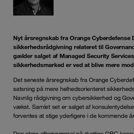
Nyt årsregnskab fra Orange Cyberdefense Da
sikkerhedsrådgivning relateret til Govern
gælder salget af Managed Security Services
sikkerhedsmarked er ved at blive mere mod
Det seneste årsregnskab fra Orange Cyberdefe
satsning på mere helhedsorienteret sikkerhedsr
Navnlig rådgivning om cybersikkerhed og Gove
vækst. Samlet set er salget af konsulentydel
forventes at stige yderligere i de kommende år
Den store efterspørgsel på dygtige GRC-konsu