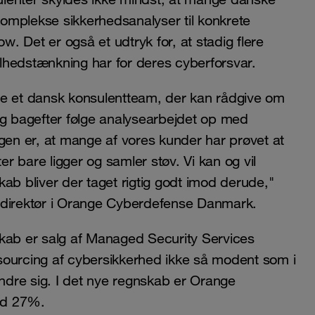
omplekse sikkerhedsanalyser til konkrete
w. Det er også et udtryk for, at stadig flere
lhedstænkning har for deres cyberforsvar.
ygge et dansk konsulentteam, der kan rådgive om
 bagefter følge analysearbejdet op med
gen er, at mange af vores kunder har prøvet at
 bare ligger og samler støv. Vi kan og vil
ab bliver der taget rigtig godt imod derude,"
 direktør i Orange Cyberdefense Danmark.
skab er salg af Managed Security Services
sourcing af cybersikkerhed ikke så modent som i
dre sig. I det nye regnskab er Orange
ed 27%.