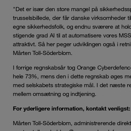
"Det er især den store mangel på sikkerhedssp
trusselsbillede, der får danske virksomheder ti
egne sikkerhedsfolk, og endnu sværere at hold
stigende grad AI til at automatisere vores MS
attraktivt. Så her peger udviklingen også i ret
Mårten Toll-Söderblom.
I forrige regnskabsår tog Orange Cyberdefen
hele 73%, mens den i dette regnskab øges me
med selskabets strategiske mål. I det næste 
mellem omsætning og indtjening.
For yderligere information, kontakt venligst:
Mårten Toll-Söderblom, administrerende dire