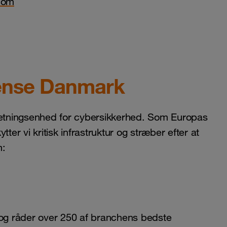
com
ense Danmark
etningsenhed for cybersikkerhed. Som Europas
ter vi kritisk infrastruktur og stræber efter at
m:
 og råder over 250 af branchens bedste