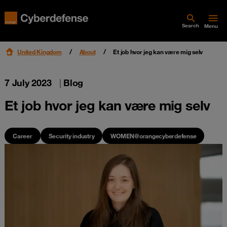
Search
Menu
United Kingdom
About
Et job hvor jeg kan være mig selv
7 July 2023
|
Blog
Et job hvor jeg kan være mig selv
Career
Security industry
WOMEN@orangecyberdefense