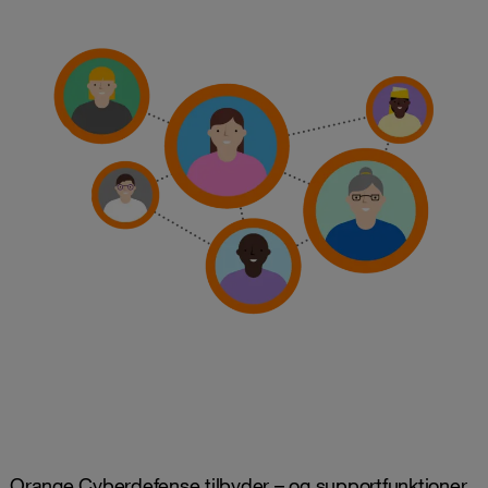
Orange Cyberdefense tilbyder – og supportfunktioner