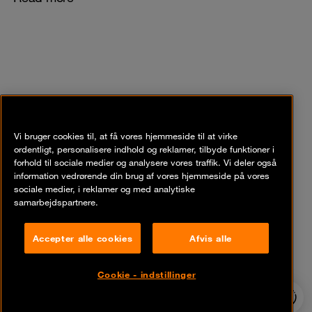
Vores support service
Vi bruger cookies til, at få vores hjemmeside til at virke
ordentligt, personalisere indhold og reklamer, tilbyde funktioner i
forhold til sociale medier og analysere vores traffik. Vi deler også
information vedrørende din brug af vores hjemmeside på vores
sociale medier, i reklamer og med analytiske
samarbejdspartnere.
25 January 2022
| Datasheet
Accepter alle cookies
Afvis alle
Support service
Read more
Cookie - indstillinger
24/7 incident
hotline