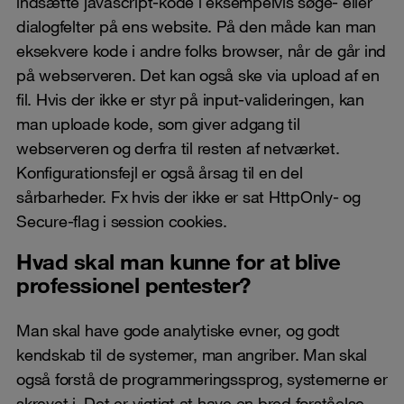
indsætte javascript-kode i eksempelvis søge- eller
dialogfelter på ens website. På den måde kan man
eksekvere kode i andre folks browser, når de går ind
på webserveren. Det kan også ske via upload af en
fil. Hvis der ikke er styr på input-valideringen, kan
man uploade kode, som giver adgang til
webserveren og derfra til resten af netværket.
Konfigurationsfejl er også årsag til en del
sårbarheder. Fx hvis der ikke er sat HttpOnly- og
Secure-flag i session cookies.
Hvad skal man kunne for at blive
professionel pentester?
Man skal have gode analytiske evner, og godt
kendskab til de systemer, man angriber. Man skal
også forstå de programmeringssprog, systemerne er
skrevet i. Det er vigtigt at have en bred forståelse,