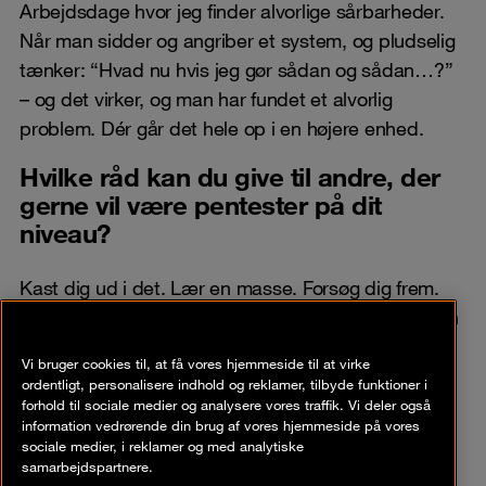
Arbejdsdage hvor jeg finder alvorlige sårbarheder.
Når man sidder og angriber et system, og pludselig
tænker: “Hvad nu hvis jeg gør sådan og sådan…?”
– og det virker, og man har fundet et alvorlig
problem. Dér går det hele op i en højere enhed.
Hvilke råd kan du give til andre, der
gerne vil være pentester på dit
niveau?
Kast dig ud i det. Lær en masse. Forsøg dig frem.
Bliv ved med at holde dig opdateret, for der sker en
masse nyt inden for hacking hele tiden.
Vi bruger cookies til, at få vores hjemmeside til at virke
ordentligt, personalisere indhold og reklamer, tilbyde funktioner i
forhold til sociale medier og analysere vores traffik. Vi deler også
information vedrørende din brug af vores hjemmeside på vores
sociale medier, i reklamer og med analytiske
samarbejdspartnere.