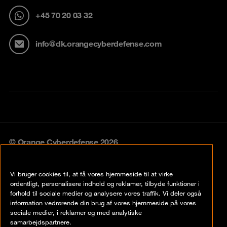
+45 70 20 03 32
info@dk.orangecyberdefense.com
© Orange Cyberdefense 2026
Legal notice
Vi bruger cookies til, at få vores hjemmeside til at virke
Privacy policy
ordentligt, personalisere indhold og reklamer, tilbyde funktioner i
forhold til sociale medier og analysere vores traffik. Vi deler også
Vulnerability policy
information vedrørende din brug af vores hjemmeside på vores
sociale medier, i reklamer og med analytiske
Cookie policy
samarbejdspartnere.