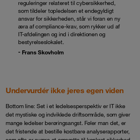
reguleringer relateret til cybersikkerhed,
som tildeler topledelsen et endegyldigt
ansvar for sikkerheden, står vi foran en ny
æra af compliance-krav, som rykker ud af
IT-afdelingen og ind i direktionen og
bestyrelseslokalet.
Frans Skovholm
Undervurdér ikke jeres egen viden
Bottom line: Set i et ledelsesperspektiv er IT ikke
det mystiske og indviklede driftsområde, som giver
mange ledelser berøringsangst. Føler man det, er
det fristende at bestille kostbare analyserapporter,
som ofte er svære at omsætte til konkret sikkerhed,