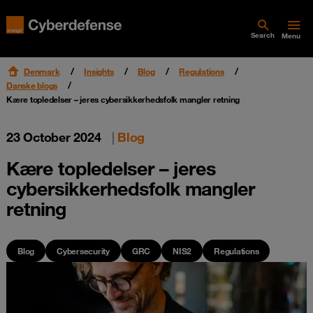
Search
Menu
Denmark
Insights
Blog
Regulations
Danske blogs
Kære topledelser – jeres cybersikkerhedsfolk mangler retning
23 October 2024
|
Blog
Kære topledelser – jeres
cybersikkerhedsfolk mangler
retning
Blog
Cybersecurity
GRC
NIS2
Regulations