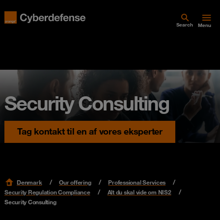
Search
Menu
Security Consulting
Tag kontakt til en af vores eksperter
Denmark
Our offering
Professional Services
Security Regulation Compliance
Alt du skal vide om NIS2
Security Consulting