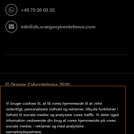
+45 70 20 03 32
info@dk.orangecyberdefense.com
© Orange Cyberdefense 2026
Legal notice
Vi bruger cookies til, at få vores hjemmeside til at virke
Privacy policy
ordentligt, personalisere indhold og reklamer, tilbyde funktioner i
forhold til sociale medier og analysere vores traffik. Vi deler også
Vulnerability policy
information vedrørende din brug af vores hjemmeside på vores
sociale medier, i reklamer og med analytiske
Cookie policy
samarbejdspartnere.