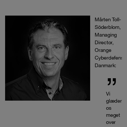
Mårten Toll-
Söderblom,
Managing
Director,
Orange
Cyberdefense
Danmark:
Vi
glæder
os
meget
over