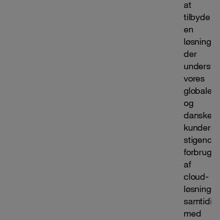
at
tilbyde
en
løsning,
der
understøt
vores
globale
og
danske
kunders
stigende
forbrug
af
cloud-
løsninger
samtidig
med