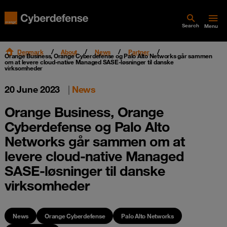
Search
Menu
Denmark
About
News
Partner
Orange Business, Orange Cyberdefense og Palo Alto Networks går sammen
om at levere cloud-native Managed SASE-løsninger til danske
virksomheder
20 June 2023
|
News
Orange Business, Orange
Cyberdefense og Palo Alto
Networks går sammen om at
levere cloud-native Managed
SASE-løsninger til danske
virksomheder
News
Orange Cyberdefense
Palo Alto Networks