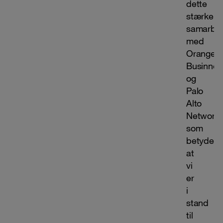
dette
stærke
samarbe
med
Orange
Businnes
og
Palo
Alto
Networks
som
betyder,
at
vi
er
i
stand
til