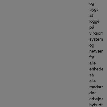
og
trygt
at
logge
på
virksomh
systemer
og
netværk
fra
alle
enheder,
så
alle
medarbej
der
arbejder
hybridt,