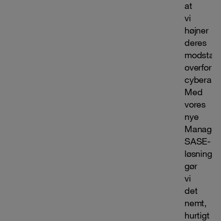
at
vi
højner
deres
modstan
overfor
cyberang
Med
vores
nye
Manage
SASE-
løsning
gør
vi
det
nemt,
hurtigt