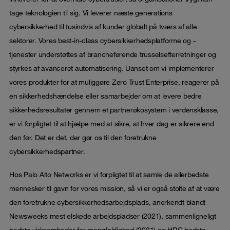
tage teknologien til sig. Vi leverer næste generations
cybersikkerhed til tusindvis af kunder globalt på tværs af alle
sektorer. Vores best-in-class cybersikkerhedsplatforme og -
tjenester understøttes af brancheførende trusselsefterretninger og
styrkes af avanceret automatisering. Uanset om vi implementerer
vores produkter for at muliggøre Zero Trust Enterprise, reagerer på
en sikkerhedshændelse eller samarbejder om at levere bedre
sikkerhedsresultater gennem et partnerøkosystem i verdensklasse,
er vi forpligtet til at hjælpe med at sikre, at hver dag er sikrere end
den før. Det er det, der gør os til den foretrukne
cybersikkerhedspartner.
Hos Palo Alto Networks er vi forpligtet til at samle de allerbedste
mennesker til gavn for vores mission, så vi er også stolte af at være
den foretrukne cybersikkerhedsarbejdsplads, anerkendt blandt
Newsweeks mest elskede arbejdspladser (2021), sammenligneligt