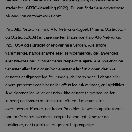
bedste virksomheder for mangfoldighed (2021) og HRC bedste
steder for LGBTQ-ligestilling (2022). Du kan finde flere oplysninger
på
www.paloaltonetworks.com
.
Palo Alto Networks, Palo Alto Networks-logoet, Prisma, Cortex XDR
og Cortex XSOAR er varemærker tilhørende Palo Alto Networks,
Inc. i USA og i jurisdiktioner over hele verden. Alle andre
varemærker, handelsnavne eller servicemærker, der anvendes
eller nævnes heri, tilhører deres respektive ejere. Alle ikke-frigivne
tjenester eller funktioner (og tjenester eller funktioner, der ikke
generelt er tilgængelige for kunder), der henvises til i denne eller
andre pressemeddelelser eller offentlige erklæringer, er i øjeblikket
ikke tilgængelige (eller er endnu ikke generelt tilgængelige for
kunder) og leveres muligvis ikke, når det forventes eller
overhovedet. Kunder, der køber Palo Alto Networks-applikationer,
bør træffe deres købsbeslutninger baseret på tjenester og
funktioner, der i øjeblikket er generelt tilgængelige.