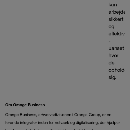
kan
arbejde
sikkert
og
effektivt
-
uanset
hvor
de
opholder
sig.
Om Orange Business
Orange Business, erhvervsdivisionen i Orange Group, er en
førende integrator inden for netværk og digitalisering, der hjælper