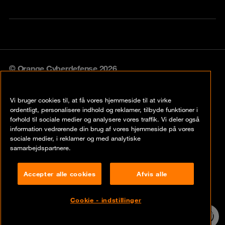
© Orange Cyberdefense 2026
Legal notice
Vi bruger cookies til, at få vores hjemmeside til at virke
Privacy policy
ordentligt, personalisere indhold og reklamer, tilbyde funktioner i
forhold til sociale medier og analysere vores traffik. Vi deler også
Vulnerability policy
information vedrørende din brug af vores hjemmeside på vores
sociale medier, i reklamer og med analytiske
Cookie policy
samarbejdspartnere.
Compliance
Accepter alle cookies
Afvis alle
Disclaimer
Cookie - indstillinger
Contact
24/7 incident
hotline