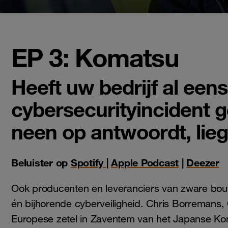
EP 3: Komatsu
Heeft uw bedrijf al een
cybersecurityincident 
neen op antwoordt, lieg
Beluister op
Spotify
|
Apple Podcast
|
Deezer
Ook producenten en leveranciers van zware bouw
én bijhorende cyberveiligheid. Chris Borremans, C
Europese zetel in Zaventem van het Japanse Komat