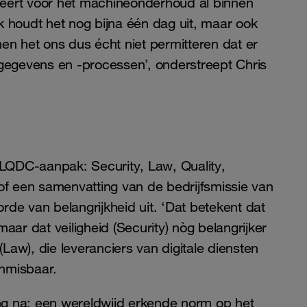
ceert voor het machineonderhoud al binnen
k houdt het nog bijna één dag uit, maar ook
n het ons dus écht niet permitteren dat er
sgegevens en -processen’, onderstreept Chris
 SLQDC-aanpak: Security, Law, Quality,
 of een samenvatting van de bedrijfsmissie van
rde van belangrijkheid uit. ‘Dat betekent dat
 maar dat veiligheid (Security) nòg belangrijker
Law), die leveranciers van digitale diensten
onmisbaar.
ng na: een wereldwijd erkende norm op het