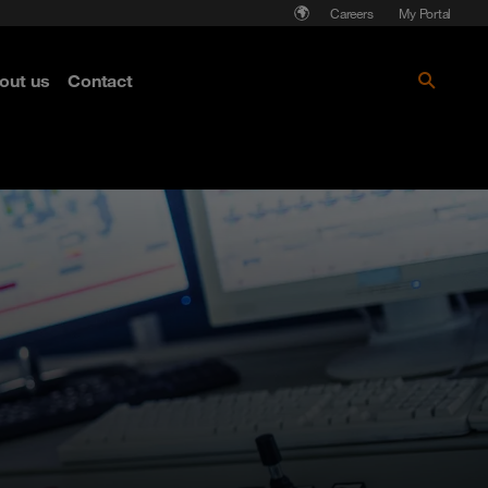
Careers
My Portal
out us
Contact