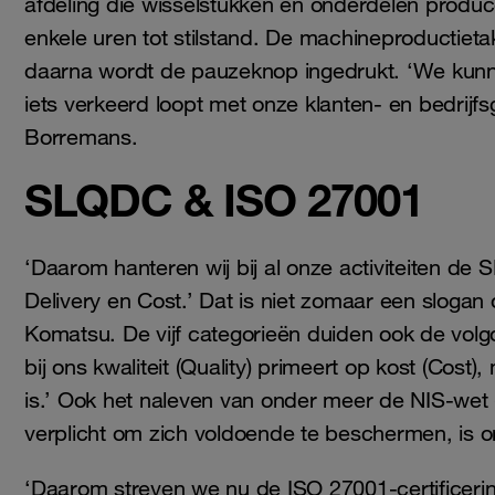
afdeling die wisselstukken en onderdelen produ
enkele uren tot stilstand. De machineproductieta
daarna wordt de pauzeknop ingedrukt. ‘We kunne
iets verkeerd loopt met onze klanten- en bedrijf
Borremans.
SLQDC & ISO 27001
‘Daarom hanteren wij bij al onze activiteiten de
Delivery en Cost.’ Dat is niet zomaar een slogan
Komatsu. De vijf categorieën duiden ook de volgo
bij ons kwaliteit (Quality) primeert op kost (Cost),
is.’ Ook het naleven van onder meer de NIS-wet (
verplicht om zich voldoende te beschermen, is 
‘Daarom streven we nu de ISO 27001-certificeri