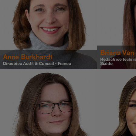
Briana Van
Anne Burkhardt
Rédactrice techn
Directrice Audit & Conseil - France
Suède