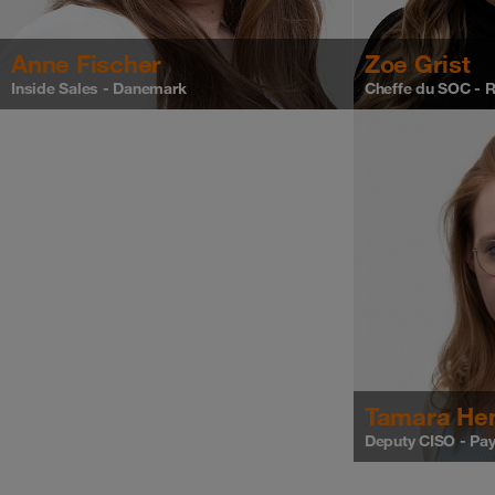
Anne Fischer
Zoe Grist
Inside Sales - Danemark
Cheffe du SOC - 
Tamara He
Deputy CISO - Pa