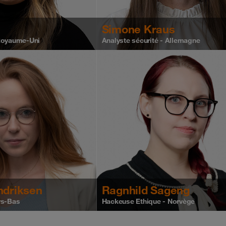
Simone Kraus
Royaume-Uni
Analyste sécurité - Allemagne
ndriksen
Ragnhild Sageng
ys-Bas
Hackeuse Ethique - Norvège