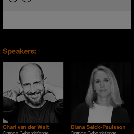
Speakers:
Charl van der Walt
Diana Selck-Paulsson
Orange Cyberdefense
Orange Cyberdefense