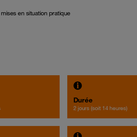
 mises en situation pratique
Durée
s
2 jours (soit 14 heures)