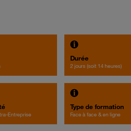
Durée
s
2 jours (soit 14 heures)
té
Type de formation
ntra-Entreprise
Face à face & en ligne