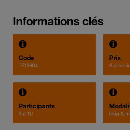
Informations clés
Code
Prix
TECH04
Sur devi
Participants
Modali
3 à 10
Inter & I