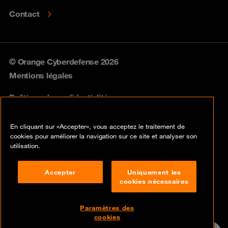
Contact
© Orange Cyberdefense 2026
Mentions légales
Politique de confidentialité
Politique vulnérabilités
En cliquant sur «Accepter», vous acceptez le traitement de
cookies pour améliorer la navigation sur ce site et analyser son
Cookies
utilisation.
Conformité
Accepter
Uniquement les
cookies nécessaires
Lancer une alerte
Disclaimer
Paramètres des
cookies