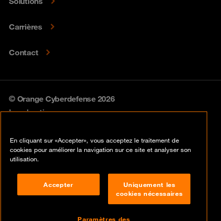
Solutions
Carrières
Contact
© Orange Cyberdefense 2026
Legal notice
Privacy policy
En cliquant sur «Accepter», vous acceptez le traitement de
cookies pour améliorer la navigation sur ce site et analyser son
Vulnerability policy
utilisation.
Cookie policy
Accepter
Uniquement les
cookies nécessaires
Compliance
Disclaimer
Paramètres des