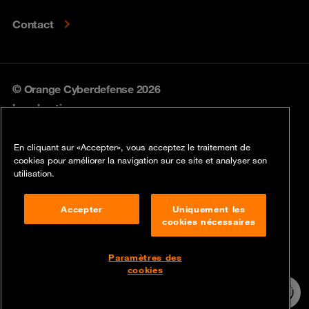
Contact
© Orange Cyberdefense 2026
Legal notice
Privacy policy
En cliquant sur «Accepter», vous acceptez le traitement de
cookies pour améliorer la navigation sur ce site et analyser son
Vulnerability policy
utilisation.
Cookie policy
Accepter
Uniquement les
cookies nécessaires
Compliance
Disclaimer
Paramètres des
cookies
Contact
24/7 incident
hotline