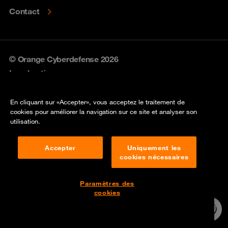
Contact
© Orange Cyberdefense 2026
Legal notice
Privacy policy
En cliquant sur «Accepter», vous acceptez le traitement de
cookies pour améliorer la navigation sur ce site et analyser son
Vulnerability policy
utilisation.
Cookie policy
Accepter
Uniquement les
cookies nécessaires
Compliance
Disclaimer
Paramètres des
cookies
Contact
24/7 incident
hotline