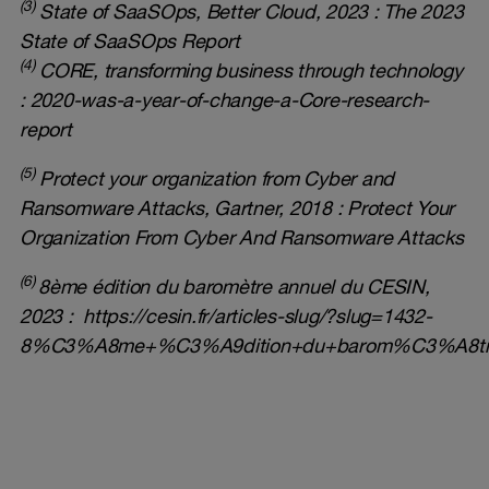
(3)
State of SaaSOps, Better Cloud, 2023 :
The 2023
State of SaaSOps Report
(4)
CORE, transforming business through technology
:
2020-was-a-year-of-change-a-Core-research-
report
(5)
Protect your organization from Cyber and
Ransomware Attacks, Gartner, 2018 :
Protect Your
Organization From Cyber And Ransomware Attacks
(6)
8ème édition du baromètre annuel du CESIN,
2023 :
https://cesin.fr/articles-slug/?slug=1432-
8%C3%A8me+%C3%A9dition+du+barom%C3%A8tre