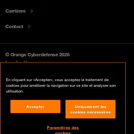
Carrières
Contact
© Orange Cyberdefense 2026
Legal notice
Privacy policy
En cliquant sur «Accepter», vous acceptez le traitement de
cookies pour améliorer la navigation sur ce site et analyser son
Vulnerability policy
utilisation.
Cookie policy
Accepter
Uniquement les
cookies nécessaires
Compliance
Disclaimer
Paramètres des
cookies