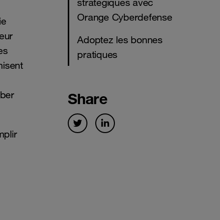
stratégiques avec
Orange Cyberdefense
ie
eur
Adoptez les bonnes
es
pratiques
nisent
ober
Share
plir