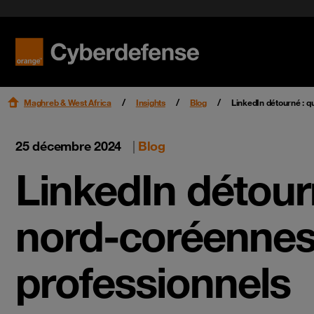
Data Protection
Case studies
Identity and Access Management
Read mo
La sécurité du cloud
Maghreb & West Africa
Insights
Blog
LinkedIn détourné : q
25 décembre 2024
|
Blog
LinkedIn détour
nord-coréennes 
professionnels