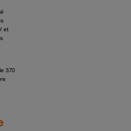
té
es
V et
es
de 370
ore
e