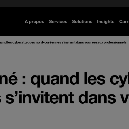
A propos
Services
Solutions
Insights
Carr
re
uand les cyberattaques nord-coréennes s’invitent dans vos réseaux professionnels
né : quand les c
s’invitent dans 