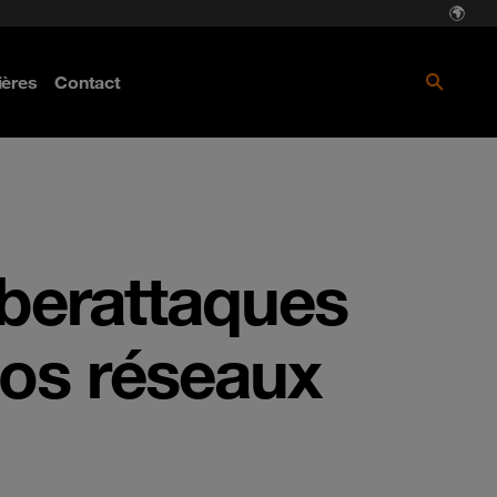
Téléchargez le livre blanc dès
ières
Contact
maintenant
yberattaques
vos réseaux