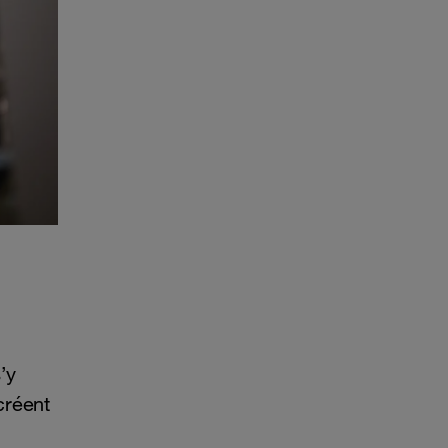
’y
créent