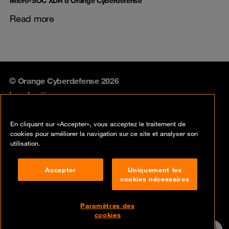
Micro-SOC XDR d’Orange Cyberdefense
Read more
© Orange Cyberdefense 2026
Legal notice
Privacy policy
En cliquant sur «Accepter», vous acceptez le traitement de
cookies pour améliorer la navigation sur ce site et analyser son
Vulnerability policy
utilisation.
Cookie policy
Accepter
Uniquement les
cookies nécessaires
Compliance
Disclaimer
Paramètres des
cookies
Contact
24/7 incident