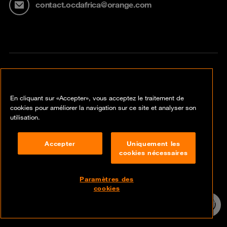
contact.ocdafrica@orange.com
Accès rapide
En cliquant sur «Accepter», vous acceptez le traitement de
cookies pour améliorer la navigation sur ce site et analyser son
Insights
utilisation.
Services
Accepter
Uniquement les
cookies nécessaires
Solutions
Paramètres des
Carrières
cookies
24/7 incident
hotline
Contact