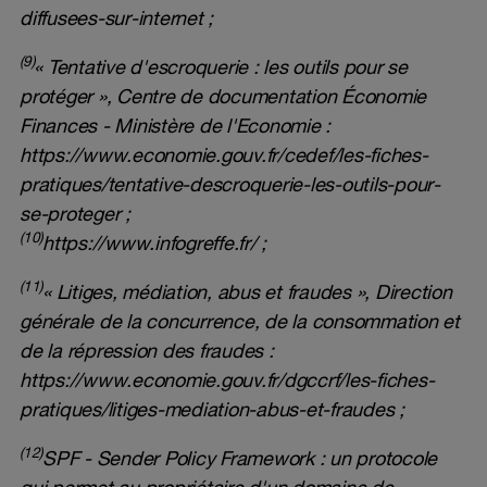
diffusees-sur-internet
;
(9)
« Tentative d'escroquerie : les outils pour se
protéger », Centre de documentation Économie
Finances - Ministère de l'Economie :
https://www.economie.gouv.fr/cedef/les-fiches-
pratiques/tentative-descroquerie-les-outils-pour-
se-proteger
;
(10)
https://www.infogreffe.fr/
;
(11)
« Litiges, médiation, abus et fraudes », Direction
générale de la concurrence, de la consommation et
de la répression des fraudes :
https://www.economie.gouv.fr/dgccrf/les-fiches-
pratiques/litiges-mediation-abus-et-fraudes
;
(12)
SPF - Sender Policy Framework : un protocole
qui permet au propriétaire d'un domaine de