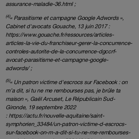
assurance-maladie-36.html
;
(4)
« Parasitisme et campagne Google Adwords »,
Cabinet d'avocats Gouache, 13 juin 2017 :
https://www.gouache.fr/ressources/articles-
articles-la-vie-du-franchiseur-gerer-la-concurrence-
controles-autorite-de-la-concurrence-dgccrf-
avocat-parasitisme-et-campagne-google-
adwords/
;
(5)
« Un patron victime d'escrocs sur Facebook : on
m’a dit, si tu ne me rembourses pas, je brûle ta
maison », Gaël Arcuset, Le Républicain Sud-
Gironde, 19 septembre 2022
:
https://actu.fr/nouvelle-aquitaine/saint-
symphorien_33484/un-patron-victime-d-escrocs-
sur-facebook-on-m-a-dit-si-tu-ne-me-rembourses-