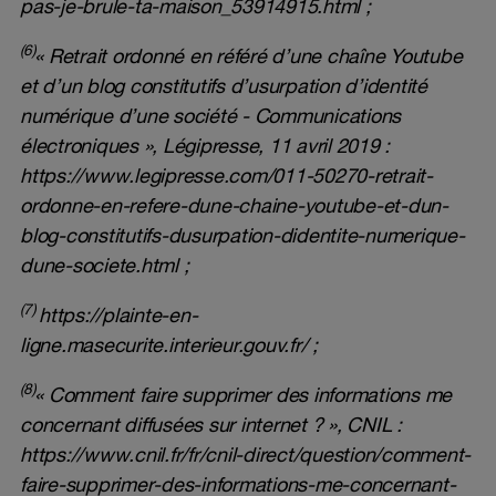
pas-je-brule-ta-maison_53914915.html
;
(6)
« Retrait ordonné en référé d’une chaîne Youtube
et d’un blog constitutifs d’usurpation d’identité
numérique d’une société - Communications
électroniques », Légipresse, 11 avril 2019 :
https://www.legipresse.com/011-50270-retrait-
ordonne-en-refere-dune-chaine-youtube-et-dun-
blog-constitutifs-dusurpation-didentite-numerique-
dune-societe.html
;
(7)
https://plainte-en-
ligne.masecurite.interieur.gouv.fr/
;
(8)
« Comment faire supprimer des informations me
concernant diffusées sur internet ? », CNIL :
https://www.cnil.fr/fr/cnil-direct/question/comment-
faire-supprimer-des-informations-me-concernant-