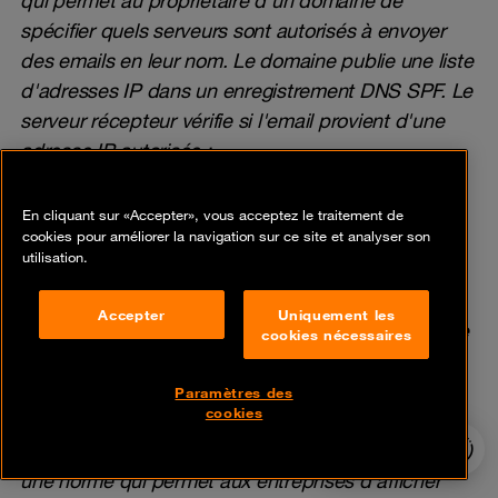
spécifier quels serveurs sont autorisés à envoyer
des emails en leur nom. Le domaine publie une liste
d'adresses IP dans un enregistrement DNS SPF. Le
serveur récepteur vérifie si l'email provient d'une
adresse IP autorisée ;
DMARC - Domain-based Message Authentication,
Reporting & Conformance : un protocole qui utilise
En cliquant sur «Accepter», vous acceptez le traitement de
cookies pour améliorer la navigation sur ce site et analyser son
DKIM et SPF pour déterminer si un email est
utilisation.
authentique, et indique aux serveurs récepteurs
comment traiter les emails qui échouent ces
Accepter
Uniquement les
vérifications. Le propriétaire du domaine publie une
cookies nécessaires
politique DMARC dans le DNS, qui indique si les
emails non authentifiés doivent être rejetés, mis en
Paramètres des
cookies
quarantaine ou acceptés ;
24/7 incident
BIMI - Brand Indicators for Message Identification :
hotline
une norme qui permet aux entreprises d'afficher