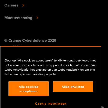
Careers
Markterkenning
© Orange Cyberdefense 2026
Legal Notice
Privacy policy
Door op “Alle cookies accepteren” te klikken gaat u akkoord met
het opslaan van cookies op uw apparaat voor het verbeteren van
Vulnerability policy
websitenavigatie, het analyseren van websitegebruik en om ons
te helpen bij onze marketingprojecten.
Cookie policy
Alle cookies
Alles afwijzen
Compliance
accepteren
Disclaimer
Cookie-instellingen