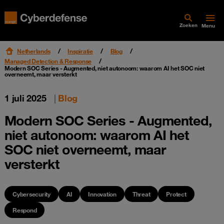
Zoeken
Menu
Netherlands
Inspiratie
Blog
Managed Detection & Response
Modern SOC Series - Augmented, niet autonoom: waarom AI het SOC niet
overneemt, maar versterkt
1 juli 2025
|
Blog
Modern SOC Series - Augmented,
niet autonoom: waarom AI het
SOC niet overneemt, maar
versterkt
Cybersecurity
AI
Innovation
Threat
Protect
Respond