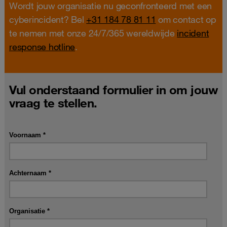
Wordt jouw organisatie nu geconfronteerd met een
cyberincident? Bel
+31 184 78 81 11
om contact op
te nemen met onze 24/7/365 wereldwijde
incident
response hotline
.
Vul onderstaand formulier in om jouw
vraag te stellen.