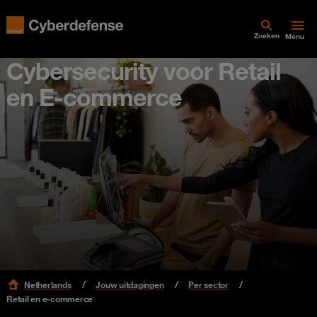
Zoeken
Menu
Cybersecurity voor Retail
en E-commerce
Netherlands
Jouw uitdagingen
Per sector
Retail en e-commerce