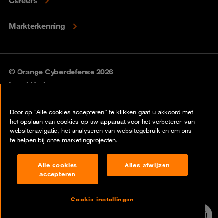
Careers
Markterkenning
© Orange Cyberdefense 2026
Legal Notice
Privacy policy
Door op “Alle cookies accepteren” te klikken gaat u akkoord met
het opslaan van cookies op uw apparaat voor het verbeteren van
Vulnerability policy
websitenavigatie, het analyseren van websitegebruik en om ons
te helpen bij onze marketingprojecten.
Cookie policy
Alle cookies
Alles afwijzen
Compliance
accepteren
Disclaimer
Cookie-instellingen
Contact
24/7 incident