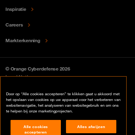
Inspiratie
Careers
Markterkenning
© Orange Cyberdefense 2026
Legal Notice
Privacy policy
Door op “Alle cookies accepteren” te klikken gaat u akkoord met
het opslaan van cookies op uw apparaat voor het verbeteren van
Vulnerability policy
websitenavigatie, het analyseren van websitegebruik en om ons
te helpen bij onze marketingprojecten.
Cookie policy
Alle cookies
Alles afwijzen
Compliance
accepteren