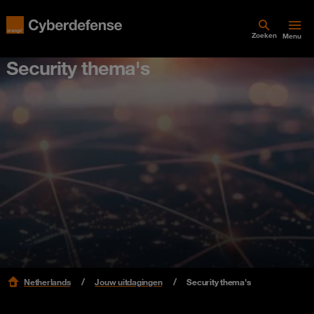
Zoeken
Menu
Security thema's
Netherlands
Jouw uitdagingen
Security thema's